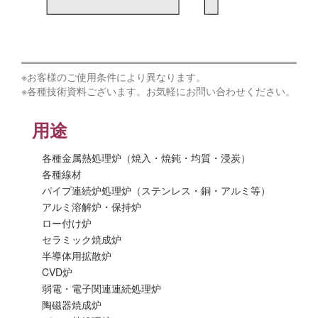
※お客様のご使用条件により異なります。
※各種技術資料ございます。お気軽にお問い合わせください。
用途
各種金属熱処理炉（焼入・焼鈍・均質・浸炭）
各種線材
パイプ連続炉処理炉（ステンレス・銅・アルミ等）
アルミ溶解炉・保持炉
ロー付け炉
セラミック焼成炉
半導体用拡散炉
CVD炉
弱電・電子関連連続処理炉
陶磁器焼成炉