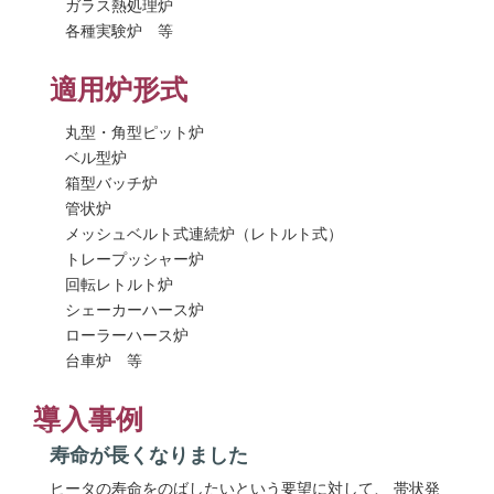
ガラス熱処理炉
各種実験炉 等
適用炉形式
丸型・角型ピット炉
ベル型炉
箱型バッチ炉
管状炉
メッシュベルト式連続炉（レトルト式）
トレープッシャー炉
回転レトルト炉
シェーカーハース炉
ローラーハース炉
台車炉 等
導入事例
寿命が長くなりました
ヒータの寿命をのばしたいという要望に対して、 帯状発