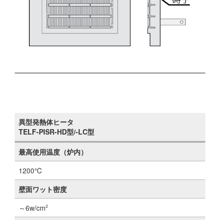
異型発熱体ヒータ
TELF-PISR-HD型/-LC型
最高使用温度（炉内）
1200℃
壁面ワット密度
～6w/cm
2