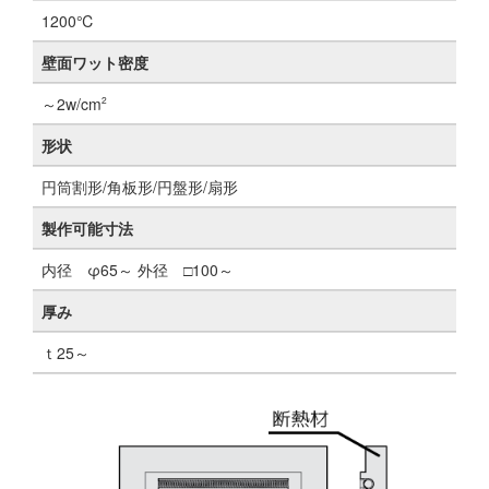
1200℃
壁面ワット密度
～2w/cm
2
形状
円筒割形/角板形/円盤形/扇形
製作可能寸法
内径 φ65～ 外径 □100～
厚み
ｔ25～