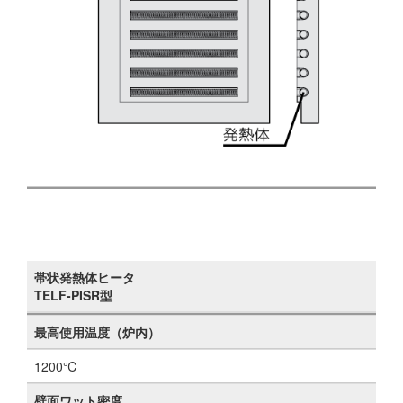
帯状発熱体ヒータ
TELF-PISR型
最高使用温度（炉内）
1200℃
壁面ワット密度