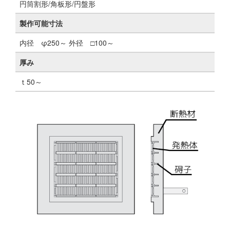
円筒割形/角板形/円盤形
製作可能寸法
内径 φ250～ 外径 □100～
厚み
ｔ50～