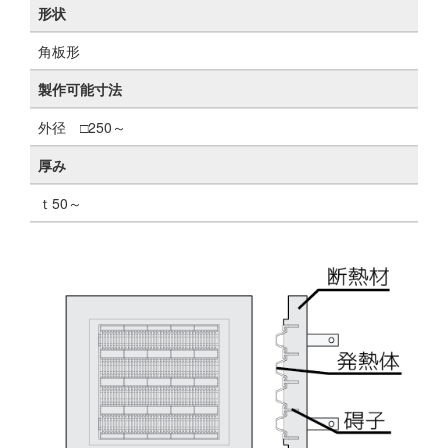
形状
角板形
製作可能寸法
外径 □250～
厚み
ｔ50～