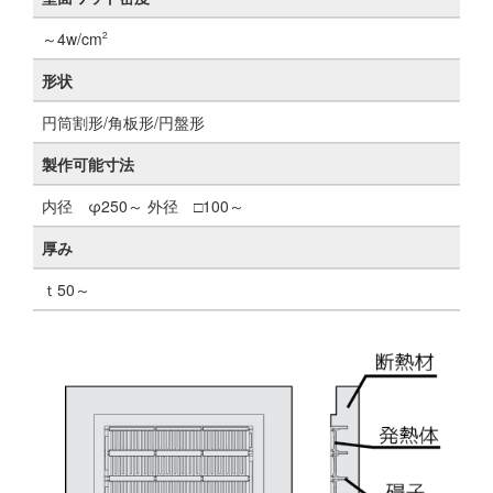
～4w/cm
2
形状
円筒割形/角板形/円盤形
製作可能寸法
内径 φ250～ 外径 □100～
厚み
ｔ50～