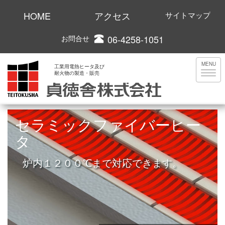
HOME
アクセス
サイトマップ
06-4258-1051
お問合せ
MENU
工業用電熱ヒータ及び
耐火物の製造・販売
セラミックファイバーヒー
タ
炉内１２００℃まで対応できます。