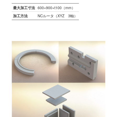
最大加工寸法
600×900×t100（mm）
加工方法
NCルータ（XYZ 3軸）