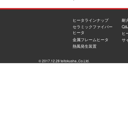
ヒータラインナップ
耐
セラミックファイバー
Q&
ヒータ
ヒ
金属フレームヒータ
サ
熱風発生装置
© 2017.12.28 teitokusha.,Co.Ltd.