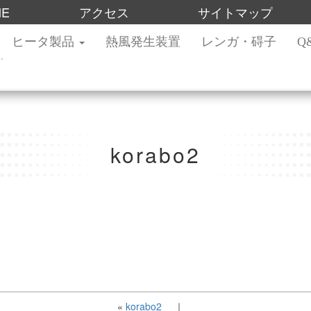
ME
アクセス
サイトマップ
ヒータ製品
熱風発生装置
レンガ・碍子
Q
korabo2
«
korabo2
｜