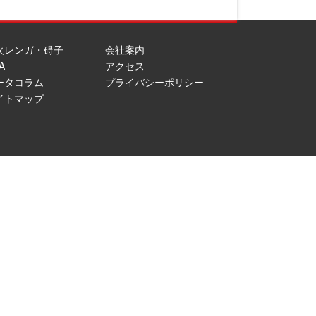
火レンガ・碍子
会社案内
A
アクセス
ータコラム
プライバシーポリシー
イトマップ