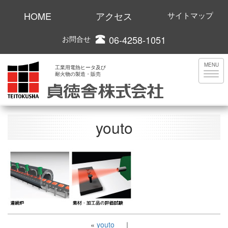
HOME
アクセス
サイトマップ
06-4258-1051
お問合せ
MENU
工業用電熱ヒータ及び
耐火物の製造・販売
youto
«
youto
｜